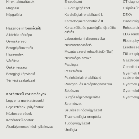
Hírek, aktualitások
Érsebészet
CT diagno
Magazin
Fül-orr-gégészet
Csípőszűr
Képgaléria
Kardiológiai rehabilitáció I.
DEXA
Kardiológiai rehabilitáció II.
Diabetológ
Koraszülött és patológiás újszülött
Echocardi
Hasznos információk
ellátás
EEG rende
A kórház térképe
Laboratóriumi diagnosztika
Electrophy
Orvoskereső
Neurorehabilitáció
Érsebészet
Betegtájékoztatók
Mozgásszervi rehabilitáció (Balf)
Fül-orr-gé
Házirendek
Neurológia-stroke
Gasztroent
Várólista
Patológia
Genetikai 
Önkéntesség
Pszichiátria
Gyermek b
Betegjogi képviselő
Pszichiátriai rehabilitáció
szakrende
Térítési szabályzat
Röntgen- és izotópdiagnosztika
Gyermek ps
Sebészet
Gyermekdi
Közérdekű közlemények
Sürgősségi betegellátás
Gyermekgy
Legyen a munkatársunk!
Szemészet
Fejlesztések, pályázatok
Szülészet-nőgyógyászat
Közbeszerzések
Traumatológia-ortopédia
Közérdekű adatok
Tüdőgyógyászat
Akadálymentesítési nyilatkozat
Urológia