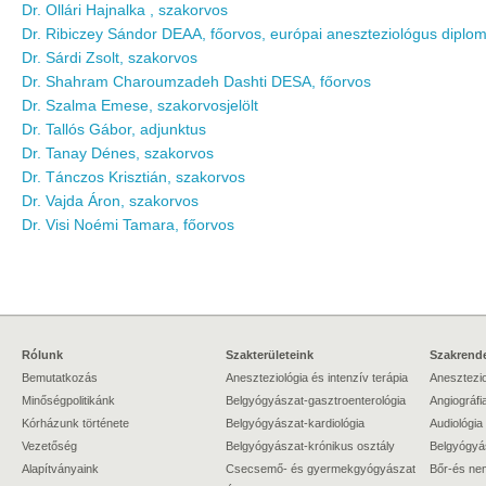
Dr. Ollári Hajnalka , szakorvos
Dr. Ribiczey Sándor DEAA, főorvos, európai aneszteziológus diplo
Dr. Sárdi Zsolt, szakorvos
Dr. Shahram Charoumzadeh Dashti DESA, főorvos
Dr. Szalma Emese, szakorvosjelölt
Dr. Tallós Gábor, adjunktus
Dr. Tanay Dénes, szakorvos
Dr. Tánczos Krisztián, szakorvos
Dr. Vajda Áron, szakorvos
Dr. Visi Noémi Tamara, főorvos
Rólunk
Szakterületeink
Szakrende
Bemutatkozás
Aneszteziológia és intenzív terápia
Anesztezio
Minőségpolitikánk
Belgyógyászat-gasztroenterológia
Angiográfi
Kórházunk története
Belgyógyászat-kardiológia
Audiológia
Vezetőség
Belgyógyászat-krónikus osztály
Belgyógyá
Alapítványaink
Csecsemő- és gyermekgyógyászat
Bőr-és ne