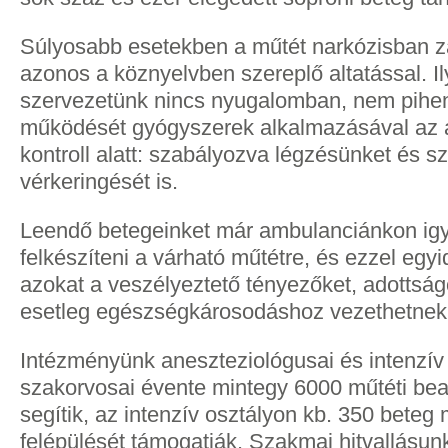
Súlyosabb esetekben a műtét narkózisban za
azonos a köznyelvben szereplő altatással. I
szervezetünk nincs nyugalomban, nem pihe
működését gyógyszerek alkalmazásával az al
kontroll alatt: szabályozva légzésünket és s
vérkeringését is.
Leendő betegeinket már ambulanciánkon ig
felkészíteni a várható műtétre, és ezzel egyi
azokat a veszélyeztető tényezőket, adottsá
esetleg egészségkárosodáshoz vezethetnek
Intézményünk aneszteziológusai és intenzív 
szakorvosai évente mintegy 6000 műtéti bea
segítik, az intenzív osztályon kb. 350 bete
felépülését támogatják. Szakmai hitvallásu