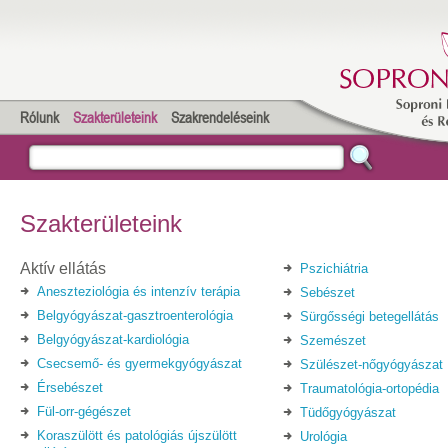
Rólunk
Szakterületeink
Szakrendeléseink
Szakterületeink
Aktív ellátás
Pszichiátria
Aneszteziológia és intenzív terápia
Sebészet
Belgyógyászat-gasztroenterológia
Sürgősségi betegellátás
Belgyógyászat-kardiológia
Szemészet
Csecsemő- és gyermekgyógyászat
Szülészet-nőgyógyászat
Érsebészet
Traumatológia-ortopédia
Fül-orr-gégészet
Tüdőgyógyászat
Koraszülött és patológiás újszülött
Urológia