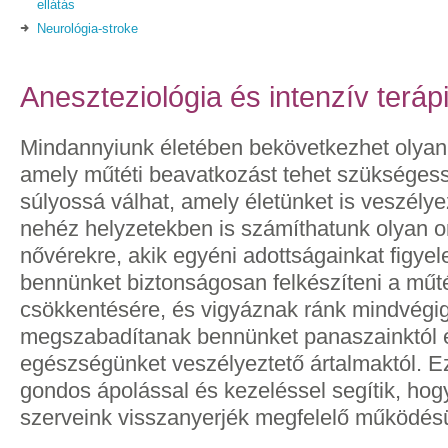
ellátás
Neurológia-stroke
Aneszteziológia és intenzív teráp
Mindannyiunk életében bekövetkezhet olyan 
amely műtéti beavatkozást tehet szükségess
súlyossá válhat, amely életünket is veszélye
nehéz helyzetekben is számíthatunk olyan o
nővérekre, akik egyéni adottságainkat figy
bennünket biztonságosan felkészíteni a műté
csökkentésére, és vigyáznak ránk mindvégig
megszabadítanak bennünket panaszainktól 
egészségünket veszélyeztető ártalmaktól. E
gondos ápolással és kezeléssel segítik, ho
szerveink visszanyerjék megfelelő működés