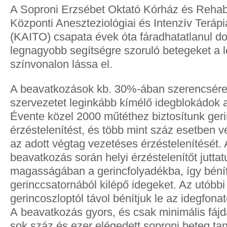
A Soproni Erzsébet Oktató Kórház és Rehabil
Központi Aneszteziológiai és Intenzív Teráp
(KAITO) csapata évek óta fáradhatatlanul do
legnagyobb segítségre szoruló betegeket a
színvonalon lássa el.
A beavatkozások kb. 30%-ában szerencsére
szervezetet leginkább kímélő idegblokádok 
Évente közel 2000 műtéthez biztosítunk geri
érzéstelenítést, és több mint száz esetben v
az adott végtag vezetéses érzéstelenítését. 
beavatkozás során helyi érzéstelenítőt jutta
magasságában a gerincfolyadékba, így béní
gerinccsatornából kilépő idegeket. Az utóbb
gerincoszloptól távol bénítjuk le az idegfonat
A beavatkozás gyors, és csak minimális fájd
sok száz és ezer elégedett soproni beteg tan