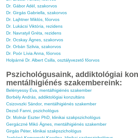
Dr. Gábor Adél, szakorvos
Dr. Girgás Gabriella, szakorvos
Dr. Lajhtner Miklós, főorvos
Dr. Lukácsi Viktória, rezidens
Dr. Navratyil Gréta, rezidens
Dr. Ocskay Ágnes, szakorvos
Dr. Orbán Szilvia, szakorvos
Dr. Poór Lívia Anna, főorvos
Holpárné Dr. Albert Csilla, osztályvezető főorvos
Pszichológusaink, addiktológiai kon
mentálhigiénés szakembereink:
Belényessy Éva, mentálhigiénés szakember
Borbély András, addiktológiai konzultáns
Csizovszki Sándor, mentálhigiénés szakember
Dezső Fanni, pszichológus
Dr. Molnár Eszter PhD, klinikai szakpszichológus
Gergáczné Mikó Ágnes, mentálhigiénés szakember
Girgás Péter, klinikai szakpszichológus
Jankóné Komornoki Karolina, klinikai szakpszichológus