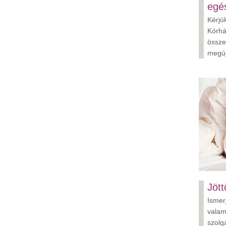
egé
Kérjü
Kórhá
össze
megú
Jött
Ismer
valam
szolg