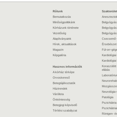
Rólunk
Szakterüle
Bemutatkozás
Anesztezioló
Minőségpolitikánk
Belgyógyász
Kórházunk története
Belgyógyász
Vezetőség
Belgyógyász
Alapítványaink
Csecsemő-
Hírek, aktualitások
Érsebészet
Magazin
Fül-orr-gég
Képgaléria
Kardiológiai 
Kardiológiai 
Koraszülött 
Hasznos információk
ellátás
A kórház térképe
Laboratóriu
Orvoskereső
Neurorehabil
Betegtájékoztatók
Mozgásszervi
Házirendek
Neurológia-
Várólista
Patológia
Önkéntesség
Pszichiátria
Betegjogi képviselő
Pszichiátriai
Térítési szabályzat
Röntgen- és