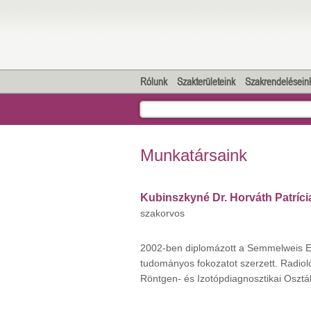
Rólunk
Szakterületeink
Szakrendelésein
Munkatársaink
Kubinszkyné Dr. Horváth Patríc
szakorvos
2002-ben diplomázott a Semmelweis 
tudományos fokozatot szerzett. Radiol
Röntgen- és Izotópdiagnosztikai Osztá