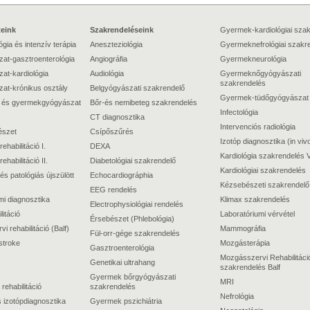
teink
Szakrendeléseink
Gyermek-kardiológiai sza
gia és intenzív terápia
Aneszteziológia
Gyermeknefrológiai szakr
at-gasztroenterológia
Angiográfia
Gyermekneurológia
at-kardiológia
Audiológia
Gyermeknőgyógyászati
szakrendelés
at-krónikus osztály
Belgyógyászati szakrendelő
Gyermek-tüdőgyógyászat
 és gyermekgyógyászat
Bőr-és nemibeteg szakrendelés
Infectológia
CT diagnosztika
Intervenciós radiológia
észet
Csípőszűrés
Izotóp diagnosztika (in viv
rehabilitáció I.
DEXA
Kardiológia szakrendelés V
rehabilitáció II.
Diabetológiai szakrendelő
Kardiológiai szakrendelés
és patológiás újszülött
Echocardiográphia
Kézsebészeti szakrendelő
EEG rendelés
mi diagnosztika
Klimax szakrendelés
Electrophysiológiai rendelés
itáció
Laboratóriumi vérvétel
Érsebészet (Phlebológia)
 rehabilitáció (Balf)
Mammográfia
Fül-orr-gége szakrendelés
stroke
Mozgásterápia
Gasztroenterológia
Mozgásszervi Rehabilitáci
Genetikai ultrahang
szakrendelés Balf
Gyermek bőrgyógyászati
MRI
 rehabilitáció
szakrendelés
Nefrológia
 izotópdiagnosztika
Gyermek pszichiátria