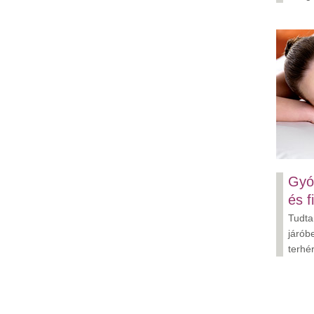
Gyó
és f
Tudta
járób
terhé