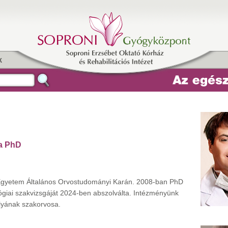
k
ia PhD
Egyetem Általános Orvostudományi Karán. 2008-ban PhD
ógiai szakvizsgáját 2024-ben abszolválta. Intézményünk
lyának szakorvosa.