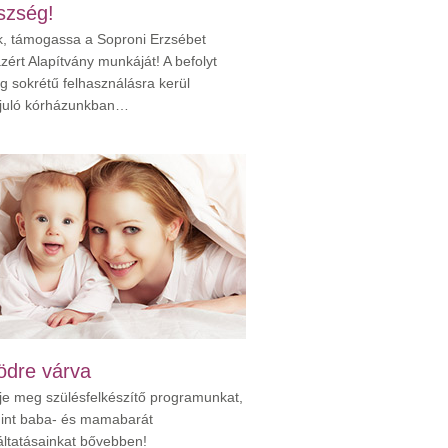
szség!
k, támogassa a Soproni Erzsébet
zért Alapítvány munkáját! A befolyt
g sokrétű felhasználásra kerül
juló kórházunkban…
ödre várva
je meg szülésfelkészítő programunkat,
int baba- és mamabarát
áltatásainkat bővebben!