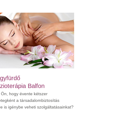
gyfürdő
izioterápia Balfon
 Ön, hogy évente kétszer
etegként a társadalombiztosítás
re is igénybe veheti szolgáltatásainkat?