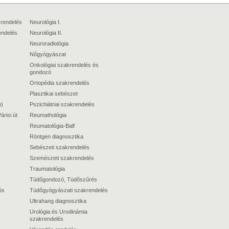
krendelés
Neurológia I.
endelés
Neurológia II.
Neuroradiológia
Nőgyógyászat
Onkológiai szakrendelés és
gondozó
Ortopédia szakrendelés
Plasztikai sebészet
o)
Pszichiátriai szakrendelés
árisi út
Reumathológia
Reumatológia-Balf
Röntgen diagnosztika
Sebészeti szakrendelés
Szemészeti szakrendelés
Traumatológia
Tüdőgondozó, Tüdőszűrés
ós
Tüdőgyógyászati szakrendelés
Ultrahang diagnosztika
Urológia és Urodinámia
szakrendelés